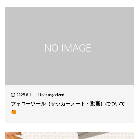
2025.6.1
Uncategorized
フォローツール（サッカーノート・動画）について