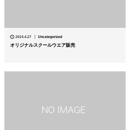
2024.4.27
Uncategorized
オリジナルスクールウエア販売