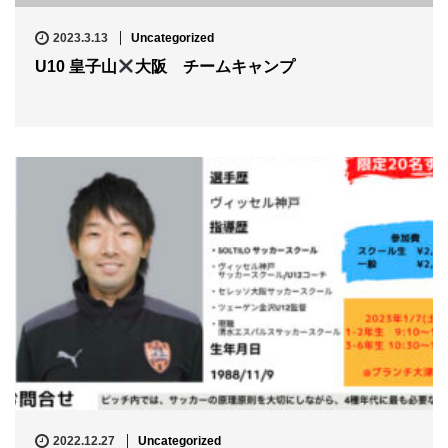
2023.3.13
Uncategorized
U10 皇子山
大阪 チームキャンプ
2022.12.27
Uncategorized