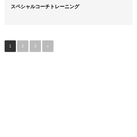
スペシャルコーチトレーニング
1
2
3
»