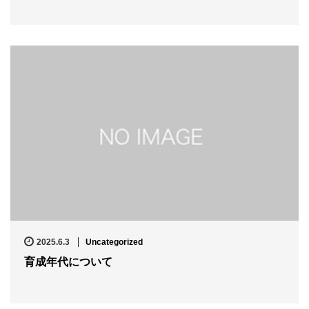
2025.6.3
Uncategorized
育成年代について