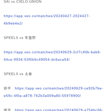
SAI vs CIELO UNION
https://app.veo.co/matches/20240427-2024427-
4b9eb4e2/
SPEELS vs 常盤野
https://app.veo.co/matches/20240629-2cf7c40b-bab6-
44ce-9934-53f5b5c49054-dc6aca54/
SPEELS vs 太秦
前半
https://app.veo.co/matches/20240629-ce92b7be-
e59c-4f0a-a878-762b3a009a80-55978900/
後半
https://app.veo.co/matches/20240629-a754bc06-