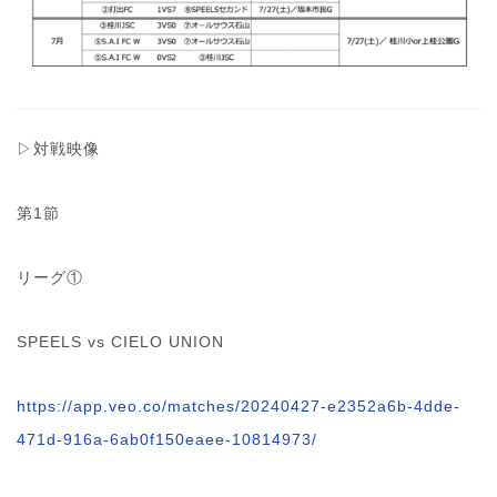
▷対戦映像
第1節
リーグ①
SPEELS vs CIELO UNION
https://app.veo.co/matches/20240427-e2352a6b-4dde-
471d-916a-6ab0f150eaee-10814973/