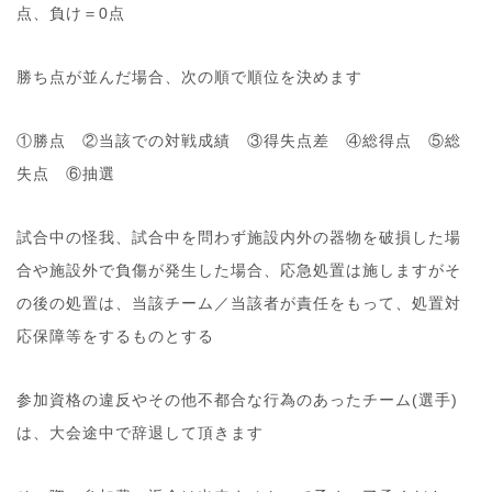
点、負け＝0点
勝ち点が並んだ場合、次の順で順位を決めます
①勝点 ②当該での対戦成績 ③得失点差 ④総得点 ⑤総
失点 ⑥抽選
試合中の怪我、試合中を問わず施設内外の器物を破損した場
合や施設外で負傷が発生した場合、応急処置は施しますがそ
の後の処置は、当該チーム／当該者が責任をもって、処置対
応保障等をするものとする
参加資格の違反やその他不都合な行為のあったチーム(選手)
は、大会途中で辞退して頂きます