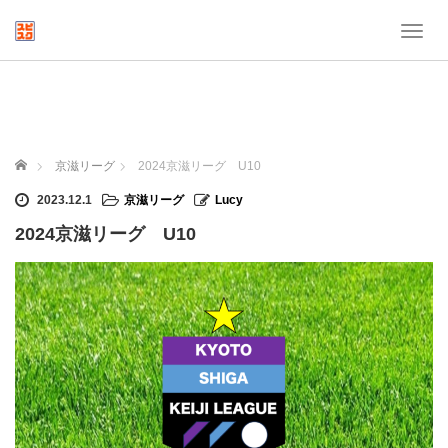
T
o
g
g
l
e
n
ホーム
京滋リーグ
2024京滋リーグ U10
a
v
2023.12.1
京滋リーグ
Lucy
i
2024京滋リーグ U10
g
a
t
i
o
n