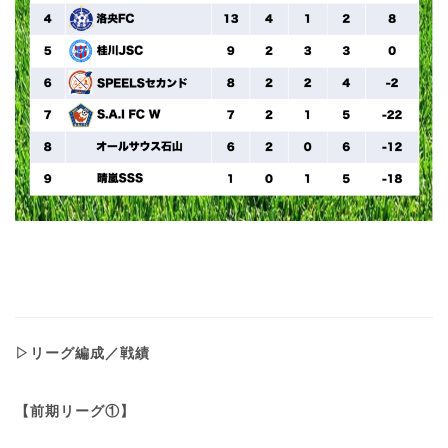
▷リーグ編成／戦績
【前期リーグ①】