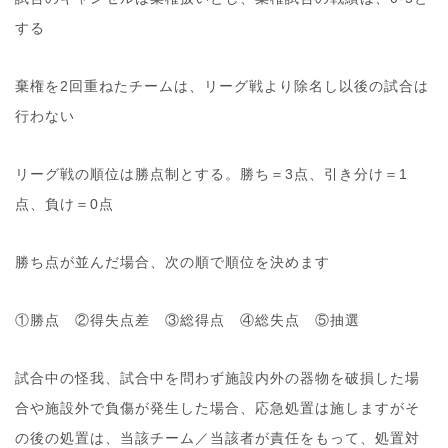
する
棄権を2回重ねたチームは、リーグ戦より除名し以後の試合は
行わない
リーグ戦の順位は勝点制とする。勝ち＝3点、引き分け＝1
点、負け＝0点
勝ち点が並んだ場合、次の順で順位を決めます
①勝点 ②得失点差 ③総得点 ④総失点 ⑤抽選
試合中の怪我、試合中を問わず施設内外の器物を破損した場
合や施設外で負傷が発生した場合、応急処置は施しますがそ
の後の処置は、当該チーム／当該者が責任をもって、処置対