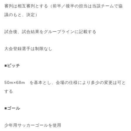
審判は相互審判とする（前半／後半の担当は当該チームで協
議のもと、決定）
試合後、試合結果をグループラインに記載する
大会登録選手は制限なし
■ピッチ
50m×68m を基本とし、会場の仕様により多少の変更は可と
する
■ゴール
少年用サッカーゴールを使用