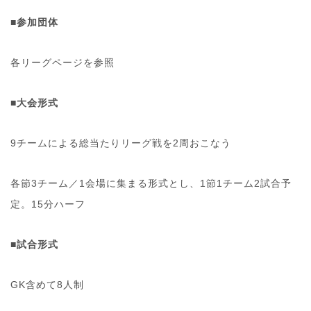
■参加団体
各リーグページを参照
■大会形式
9
チームによる総当たりリーグ戦を2周おこなう
各節3チーム／1会場に集まる形式とし、1節1チーム2試合予
定。15分ハーフ
■試合形式
GK含めて8人制