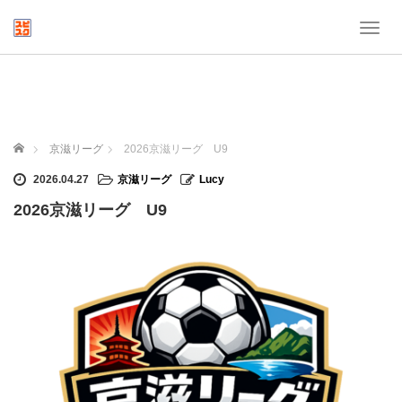
T
o
g
g
l
e
n
ホーム
京滋リーグ
2026京滋リーグ U9
a
v
2026.04.27
京滋リーグ
Lucy
i
2026京滋リーグ U9
g
a
t
i
o
n