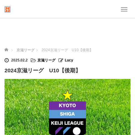
T
o
g
g
l
e
n
ホーム
京滋リーグ
2024京滋リーグ U10【後期】
a
v
2025.02.2
京滋リーグ
Lucy
i
2024京滋リーグ U10【後期】
g
a
t
i
o
n