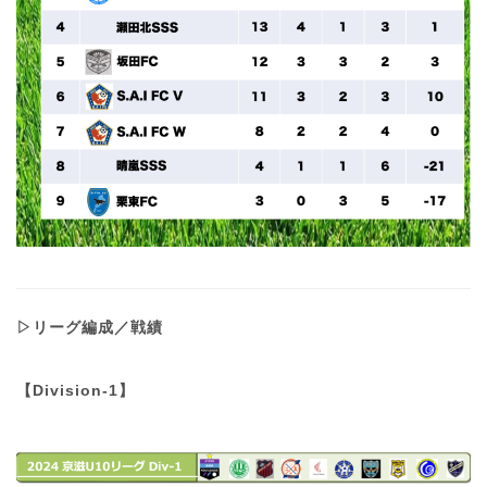
▷リーグ編成／戦績
【Division-1】