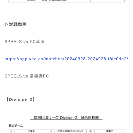
▷対戦動画
SPEELS vs FC草津
https://app.veo.co/matches/20240928-2024928-ffdc0da2/
SPEELS vs 常盤野FC
【Division-2】