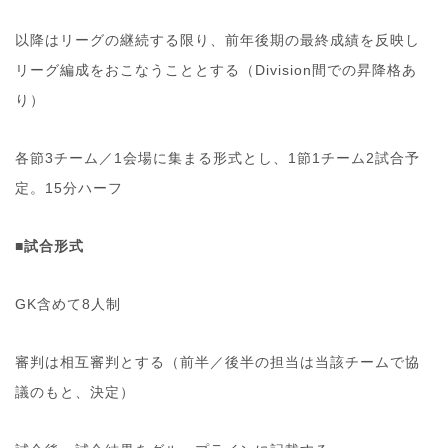
以降はリーグの継続する限り、前年後期の最終成績を反映し
リーグ編成をおこなうこととする（Division間での昇降格あ
り）
各節3チーム／1会場に集まる形式とし、1節1チーム2試合予
定。15分ハーフ
■試合形式
GK含めて8人制
審判は相互審判とする（前半／後半の担当は当該チームで協
議のもと、決定）