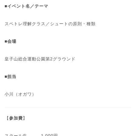
■イベント名／テーマ
スペトレ理解クラス／シュートの原則・種類
■会場
皇子山総合運動公園第2グラウンド
■担当
小川（オガワ）
【
参加費
】
スクール生 1,000円