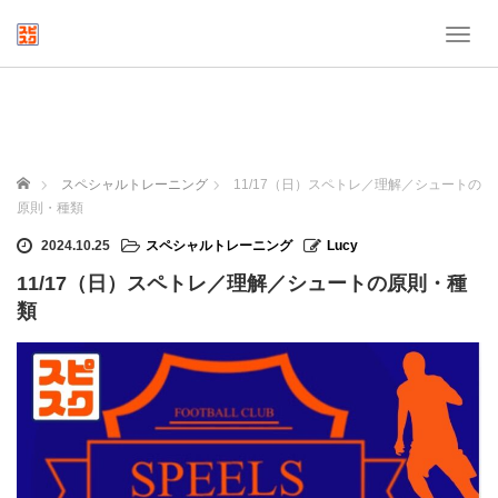
T
o
g
g
l
e
n
ホーム
スペシャルトレーニング
11/17（日）スペトレ／理解／シュートの
a
原則・種類
v
i
2024.10.25
スペシャルトレーニング
Lucy
g
11/17（日）スペトレ／理解／シュートの原則・種
a
t
類
i
o
n