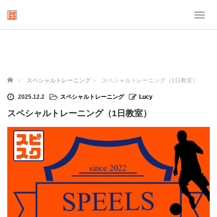
T
o
g
g
l
e
n
ホーム
スペシャルトレーニング
スペシャルトレーニング（1日教室）
a
v
2025.12.2
スペシャルトレーニング
Lucy
i
スペシャルトレーニング（1日教室）
g
a
t
i
o
n