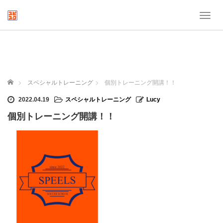
T
o
g
g
l
e
n
ホーム
スペシャルトレーニング
個別トレーニング開講！！
a
v
2022.04.19
スペシャルトレーニング
Lucy
i
個別トレーニング開講！！
g
a
t
i
o
n