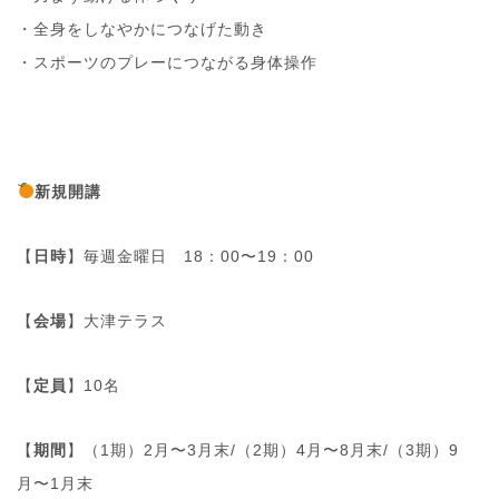
・全身をしなやかにつなげた動き
・スポーツのプレーにつながる身体操作
新規開講
【
日時
】毎週金曜日 18：00〜19：00
【
会場
】大津テラス
【
定員
】10名
【
期間
】（1期）2月〜3月末/（2期）4月〜8月末/（3期）9
月〜1月末