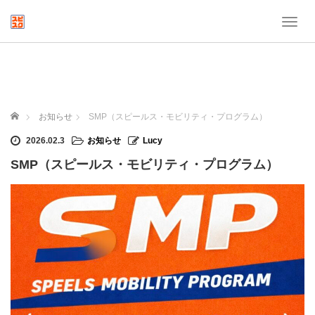
T
o
g
g
l
e
n
ホーム
お知らせ
SMP（スピールス・モビリティ・プログラム）
a
v
2026.02.3
お知らせ
Lucy
i
SMP（スピールス・モビリティ・プログラム）
g
a
t
i
o
n