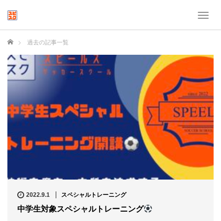
T
o
g
ホーム
過去の記事一覧
g
l
e
n
a
v
i
g
a
t
i
o
n
2022.9.1
スペシャルトレーニング
中学生対象スペシャルトレーニング