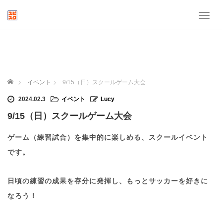
T
o
g
g
l
e
n
ホーム
イベント
9/15（日）スクールゲーム大会
a
v
2024.02.3
イベント
Lucy
i
9/15（日）スクールゲーム大会
g
a
t
ゲーム（練習試合）を集中的に楽しめる、スクールイベント
i
です。
o
n
日頃の練習の成果を存分に発揮し、もっとサッカーを好きに
なろう！