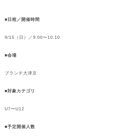
■日程／開催時間
9/15（日）／9:00〜10:10
■会場
ブランチ大津京
■
対象カテゴリ
U7〜U12
■予定開催人数