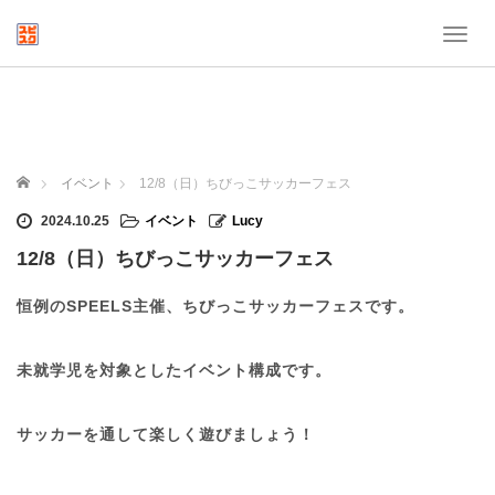
T
o
g
g
l
e
n
ホーム
イベント
12/8（日）ちびっこサッカーフェス
a
v
2024.10.25
イベント
Lucy
i
12/8（日）ちびっこサッカーフェス
g
a
t
恒例のSPEELS主催、ちびっこサッカーフェスです。
i
o
n
未就学児を対象としたイベント構成です。
サッカーを通して楽しく遊びましょう！