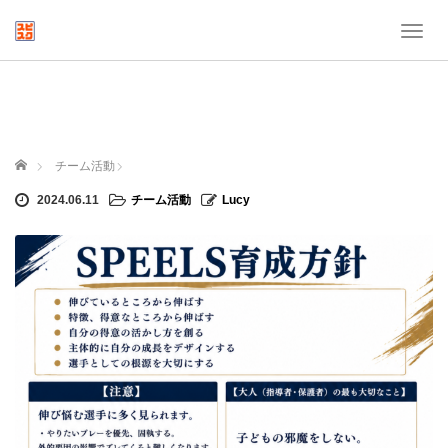
T
o
g
g
l
e
n
ホーム
チーム活動
a
v
2024.06.11
チーム活動
Lucy
i
g
a
t
i
o
n