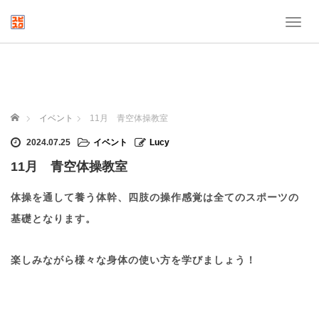
T
o
g
g
l
e
n
ホーム
イベント
11月 青空体操教室
a
v
2024.07.25
イベント
Lucy
i
11月 青空体操教室
g
a
t
体操を通して養う体幹、四肢の操作感覚は全てのスポーツの
i
基礎となります。
o
n
楽しみながら様々な身体の使い方を学びましょう！