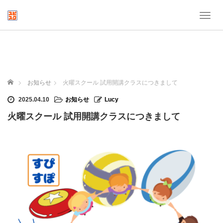
T
o
g
g
l
e
n
ホーム
お知らせ
火曜スクール 試用開講クラスにつきまして
a
v
2025.04.10
お知らせ
Lucy
i
火曜スクール 試用開講クラスにつきまして
g
a
t
i
o
n