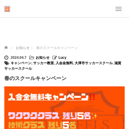
T
o
g
g
l
e
n
ホーム
お知らせ
春のスクールキャンペーン
a
v
2024.04.7
お知らせ
Lucy
i
キャンペーン
,
サッカー教室
,
入会金無料
,
大津市サッカースクール
,
滋賀
g
サッカースクール
a
春のスクールキャンペーン
t
i
o
n